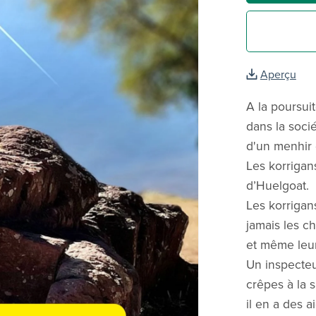
Aperçu
A la poursui
dans la soci
d'un menhir 
Les korrigans
d’Huelgoat.
Les korrigans
jamais les c
et même leur
Un inspecteu
crêpes à la s
il en a des a