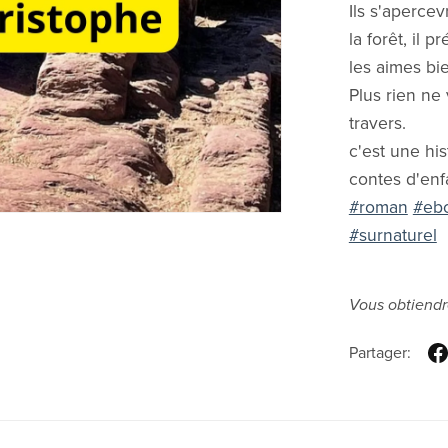
Ils s'aperce
la forêt, il 
les aimes bi
Plus rien ne
travers.
c'est une his
contes d'enf
#roman
#eb
#surnaturel
Vous obtiendr
Partager: