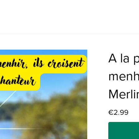
A la 
menhi
Merli
€2.99