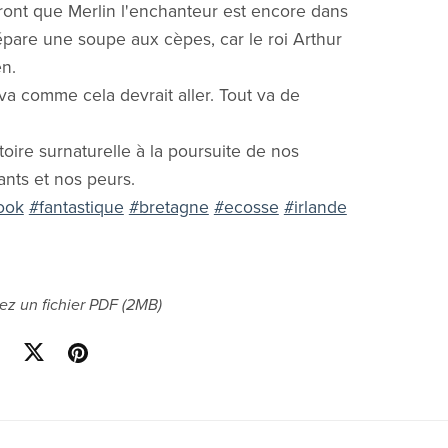
vront que Merlin l'enchanteur est encore dans
prépare une soupe aux cèpes, car le roi Arthur
en.
 va comme cela devrait aller. Tout va de
toire surnaturelle à la poursuite de nos
ants et nos peurs.
ook
#fantastique
#bretagne
#ecosse
#irlande
ez un fichier PDF
(2MB)