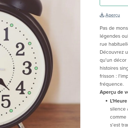
Aperçu
Pas de monst
légendes oub
rue habituell
Découvrez un
qu'un décor f
histoires sin
frisson : l'
fréquence.
Aperçu de v
L’Heure
silence
comme de
s'est t