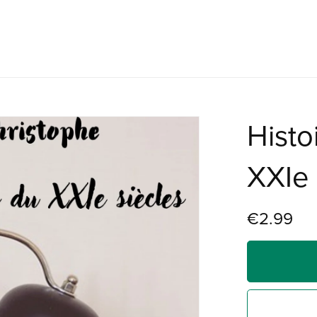
Histo
XXIe
€2.99