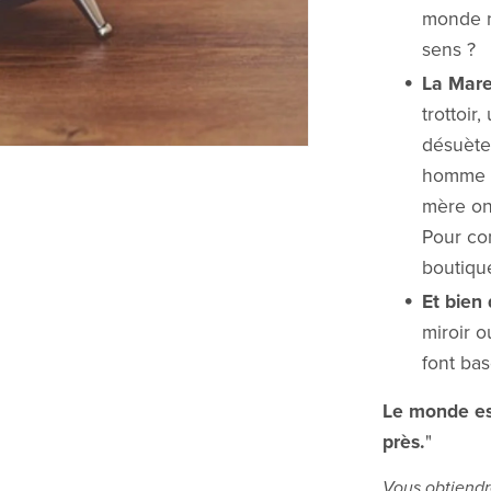
monde n
sens ?
La Mare
trottoir
désuète.
homme ba
mère on
Pour com
boutique
Et bien 
miroir 
font bas
Le monde est
près.
"
Vous obtiendr