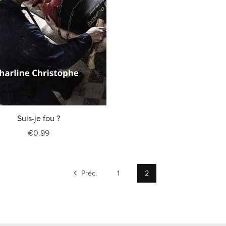
Suis-je fou ?
€0.99
Préc.
1
2